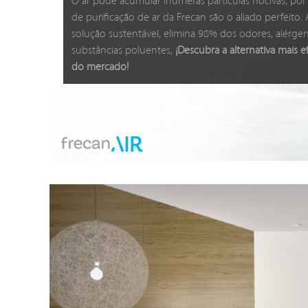
O ar pode acumular inúmeras partículas nocivas, por 
de purificação de ar da Frecan são o aliado perfeito
solução sustentável, elimina 98% dos odores, alérge
substâncias poluentes,
¡Descubra a alternativa mais e
do mercado!