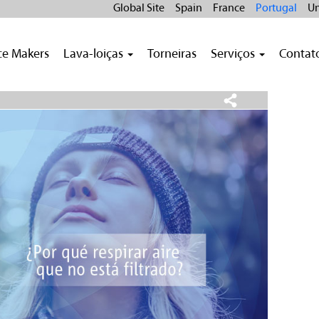
Global Site
Spain
France
Portugal
Un
ce Makers
Lava-loiças
Torneiras
Serviços
Contat