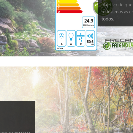
objetivo de que
reduzamos as e
todos.