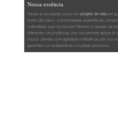
Nossa essência
Frecan é concebido como um
projeto de vida
em qu
fortes são claros: A proximidade, experiência, compr
criatividade que nos tornam flexíveis e capazes de n
diferentes circunstâncias. Isso nos permite aplicar as
nossos clientes com agilidade e eficiência, por isso 
garantem um acabamento e cuidado exclusivos.