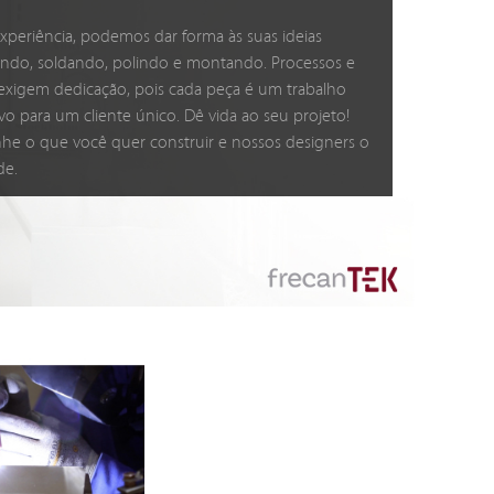
experiência, podemos dar forma às suas ideias
ndo, soldando, polindo e montando. Processos e
xigem dedicação, pois cada peça é um trabalho
ivo para um cliente único. Dê vida ao seu projeto!
he o que você quer construir e nossos designers o
de.