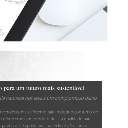
para um futuro mais sustentável
la natureza nos leva a um compromisso diário.
tecnologia mais eficiente para reduzir o consumo de
: oferecemos um produto de alta qualidade para
nga vida útil e apostamos na recirculação com o