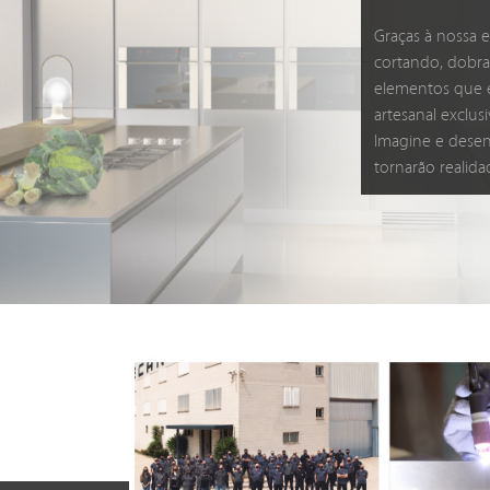
Graças à nossa 
cortando, dobra
elementos que e
artesanal exclus
Imagine e desen
tornarão realida