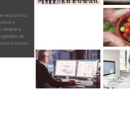
e seus pontos
omisso e
os adaptar a
 sugestões de
nossos produtos