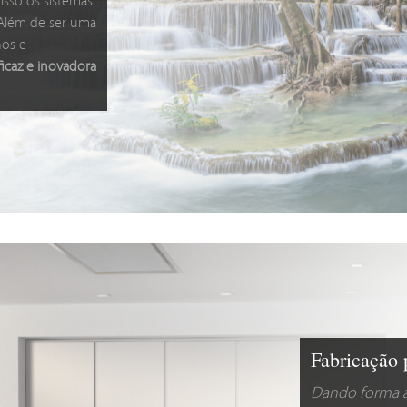
isso os sistemas
. Além de ser uma
nos e
ficaz e inovadora
Fabricação 
Dando forma à