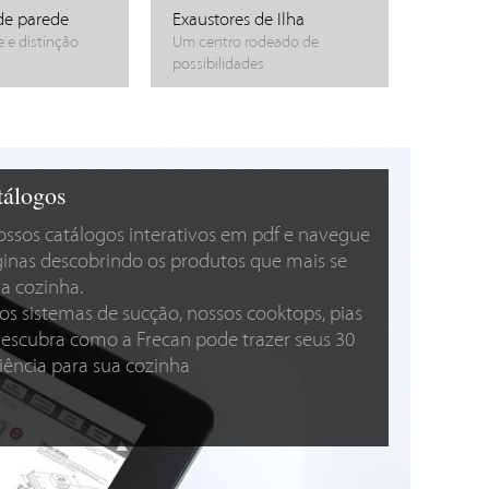
de parede
Exaustores de Ilha
 e distinção
Um centro rodeado de
possibilidades
tálogos
ssos catálogos interativos em pdf e navegue
ginas descobrindo os produtos que mais se
a cozinha.
s sistemas de sucção, nossos cooktops, pias
 descubra como a Frecan pode trazer seus 30
iência para sua cozinha