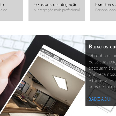
eto
Exaustores de integração
Exaustores 
la do
A integração mais profissional
Personalidade
Baixe os ca
Obtenha os no
pelas suas pá
adequam à su
Conheça nosso
e torneiras e
anos de exper
BAIXE AQUI