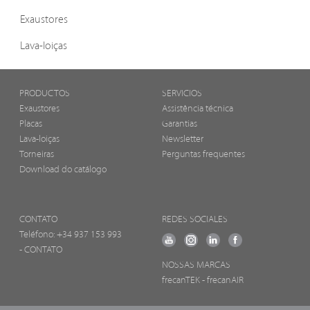
Exaustores
Lava-loiças
PRODUCTOS
SERVICIOS
Exaustores
Assistência técnica
Placas
Garantias
Lava-loiças
Newsletter
Torneiras
Perguntas frequentes
Download do catálogo
CONTATO
REDES SOCIALES
Teléfono:
+34 937 153 993
- CONTATO
NOSSAS MARCAS
frecanTEK
- frecanAIR