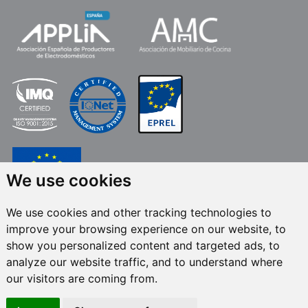
We use cookies
We use cookies and other tracking technologies to
FRECAN S.L.U.
,No âmbito do Programa ICEX Next, contou com o apoio do
improve your browsing experience on our website, to
ICEX e co-financiamento do fundo europeu FEDER. O objetivo deste apoio é
contribuir para o desenvolvimento internacional da empresa e seu meio
show you personalized content and targeted ads, to
ambiente. Fundo Europeu de Desenvolvimento Regional · Uma forma de
analyze our website traffic, and to understand where
fazer a Europa
our visitors are coming from.
Todos os direitos reservados © 2024 Frecan, S.L.U. /