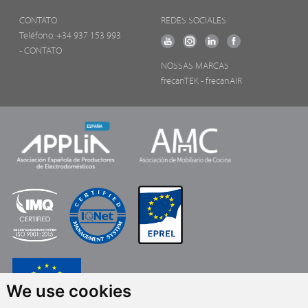
CONTATO
REDES SOCIALES
Teléfono:
+34 937 153 993
- CONTATO
NOSSAS MARCAS
frecanTEK
- frecanAIR
We use cookies