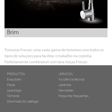
Brim
Torneiras Frecan, uma vasta gama de torneiras com todos os
tipos de soluções para facilitar o trabalho na cozinha.
Perfeitamente combinável com lava-loiças Frecan.
PRODUCTOS
SERVICIOS
Exaustores
Assistência técnica
Placas
Garantias
Lava-loiças
Newsletter
Torneiras
Perguntas frequentes
Download do catálogo