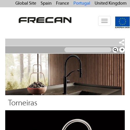
Global Site
Spain
France
Portugal
United Kingdom
Toggle
navigation
+
Torneiras