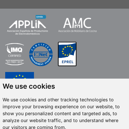
We use cookies
We use cookies and other tracking technologies to
FRECAN S.L.U.
,No âmbito do Programa ICEX Next, contou com o apoio do
improve your browsing experience on our website, to
ICEX e co-financiamento do fundo europeu FEDER. O objetivo deste apoio é
contribuir para o desenvolvimento internacional da empresa e seu meio
show you personalized content and targeted ads, to
ambiente. Fundo Europeu de Desenvolvimento Regional · Uma forma de
analyze our website traffic, and to understand where
fazer a Europa
our visitors are coming from.