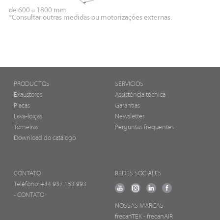
de 600 a 1800 mm.
*Consultar outras medidas ou motorizações externas.
PRODUCTOS
SERVICIOS
Exaustores
Assistência técnica
Placas
Garantias
Lava-loiças
Newsletter
Torneiras
Perguntas frequentes
Download do catálogo
CONTATO
REDES SOCIALES
Teléfono:
+34 937 153 993
- CONTATO
NOSSAS MARCAS
frecanTEK
- frecanAIR