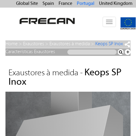
Global Site
Spain
France
Portugal
United Kingdom
Toggle
navigation
Home
>
Exaustores
>
Exaustores à medida
>
Keops SP Inox
Características Exaustores
+
Keops SP
Exaustores à medida -
Inox