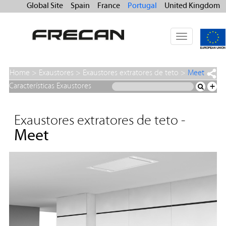
Global Site
Spain
France
Portugal
United Kingdom
Toggle
navigation
Home
>
Exaustores
>
Exaustores extratores de teto
>
Meet
Características Exaustores
+
Exaustores extratores de teto -
Meet