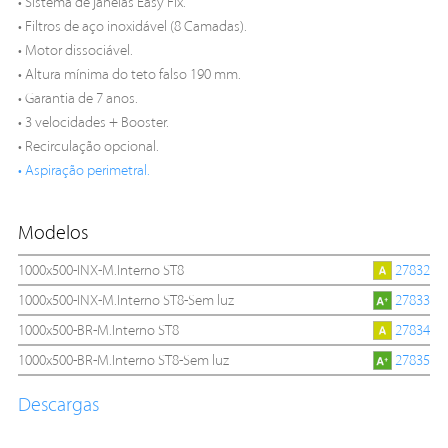
• Sistema de janelas Easy Fix.
• Filtros de aço inoxidável (8 Camadas).
• Motor dissociável.
• Altura mínima do teto falso 190 mm.
• Garantia de 7 anos.
• 3 velocidades + Booster.
• Recirculação opcional.
• Aspiração perimetral.
Modelos
1000x500-INX-M.Interno ST8
27832
1000x500-INX-M.Interno ST8-Sem luz
27833
1000x500-BR-M.Interno ST8
27834
1000x500-BR-M.Interno ST8-Sem luz
27835
Descargas