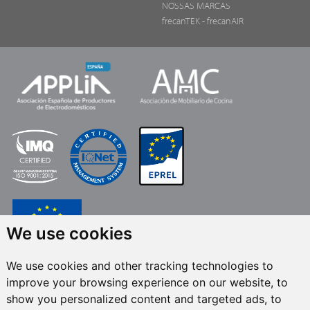
NOSSAS MARCAS
frecanTEK
- frecanAIR
We use cookies
We use cookies and other tracking technologies to
FRECAN S.L.U.
,No âmbito do Programa ICEX Next, contou com o apoio do
improve your browsing experience on our website, to
ICEX e co-financiamento do fundo europeu FEDER. O objetivo deste apoio é
contribuir para o desenvolvimento internacional da empresa e seu meio
show you personalized content and targeted ads, to
ambiente. Fundo Europeu de Desenvolvimento Regional · Uma forma de