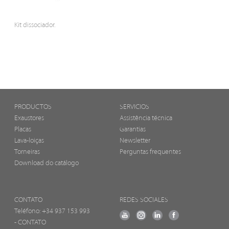
Kit dissociador.
PRODUCTOS
SERVICIOS
Exaustores
Assistência técnica
Placas
Garantias
Lava-loiças
Newsletter
Torneiras
Perguntas frequentes
Download do catálogo
CONTATO
REDES SOCIALES
Teléfono:
+34 937 153 993
- CONTATO