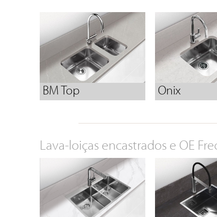
BM Top
Onix
Lava-loiças encastrados e OE Fre