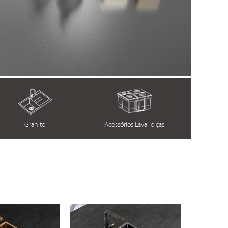
Granito
Acessórios Lava-loiças