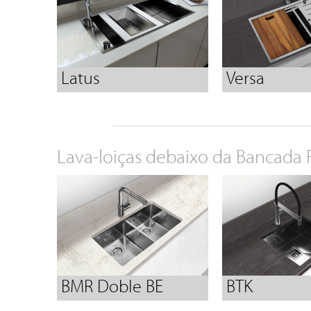
Latus
Versa
Lava-loiças debaixo da Bancada 
BMR Doble BE
BTK