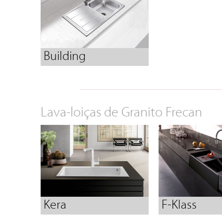
Building
Lava-loiças de Granito Frecan
Kera
F-Klass