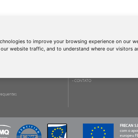
a cozinhas exclusivas. Frecan oferece uma vasta gama de lava-loiça
echnologies to improve your browsing experience on our we
imentos.
our website traffic, and to understand where our visitors 
CONTATO
técnica
Teléfono:
+34 937 153 993
- CONTATO
requentes
FRECAN S.L
com o apoi
europeu FE