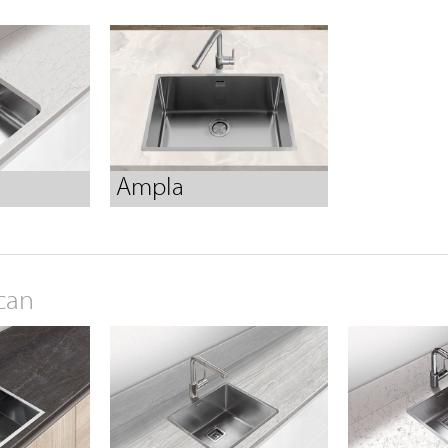
Ampla
can