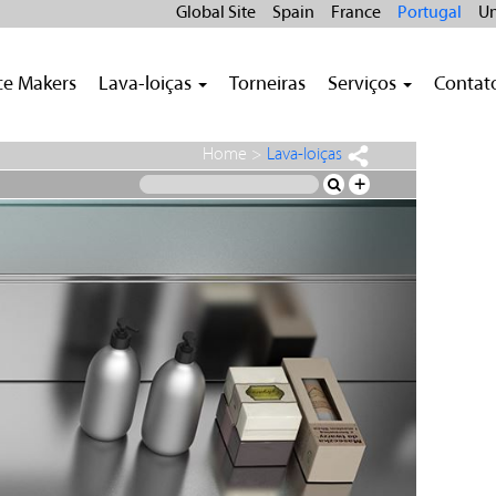
Global Site
Spain
France
Portugal
Un
ce Makers
Lava-loiças
Torneiras
Serviços
Contat
Home
>
Lava-loiças
+