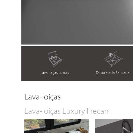
Lava-loiças Luxury
Debaixo da Bancada
Lava-loiças
Lava-loiças Luxury Frecan