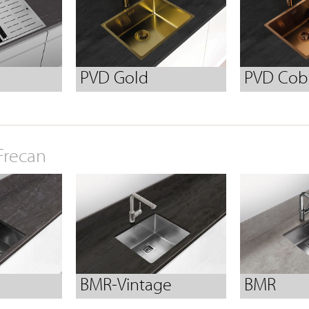
PVD Gold
PVD Cob
Frecan
BMR-Vintage
BMR