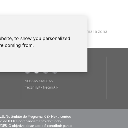
s com um grande número de acessórios para tornar a zona
bsite, to show you personalized
are coming from.
REDES SOCIALES
NOSSAS MARCAS
frecanTEK
- frecanAIR
.U.
,No âmbito do Programa ICEX Next, contou
o do ICEX e co-financiamento do fundo
DER. O objetivo deste apoio é contribuir para o