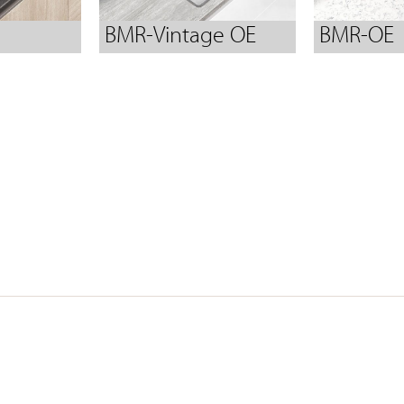
BMR-Vintage OE
BMR-OE