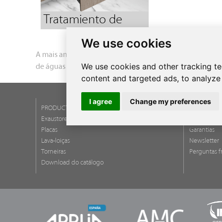
Tratamiento de
residuos
We use cookies
A mais ampla gama de lava-loiças de aço inoxidável par
We use cookies and other tracking t
de águas da cozinha numa área útil de preparação de al
content and targeted ads, to analyze 
I agree
Change my preferences
PRODUCTOS
SERVICIOS
Exaustores
Assistência 
Placas
Garantias
Lava-loiças
Newsletter
Torneiras
Perguntas f
Download do catálogo