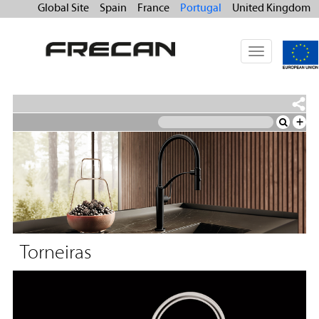
Global Site
Spain
France
Portugal
United Kingdom
Toggle
navigation
+
Torneiras