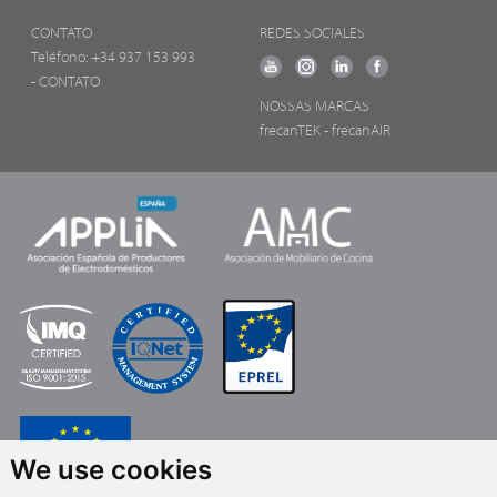
CONTATO
REDES SOCIALES
Teléfono:
+34 937 153 993
- CONTATO
NOSSAS MARCAS
frecanTEK
- frecanAIR
We use cookies