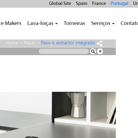
Global Site
Spain
France
Portugal
Un
ce Makers
Lava-loiças
Torneiras
Serviços
Contat
Home
>
Placas
>
Flow 4, extractor integrado
+