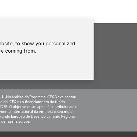
REDES SOCIALES
bsite, to show you personalized
are coming from.
NOSSAS MARCAS
frecanTEK
- frecanAIR
.U.
,No âmbito do Programa ICEX Next, contou
o do ICEX e co-financiamento do fundo
DER. O objetivo deste apoio é contribuir para o
mento internacional da empresa e seu meio
 Fundo Europeu de Desenvolvimento Regional ·
de fazer a Europa