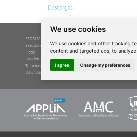
Descargas
We use cookies
PRODUCTOS
SERVICIOS
We use cookies and other tracking t
Exaustores
Assistência 
content and targeted ads, to analyze 
Placas
Garantias
Lava-loiças
Newsletter
I agree
Change my preferences
Torneiras
Perguntas f
Download do catálogo