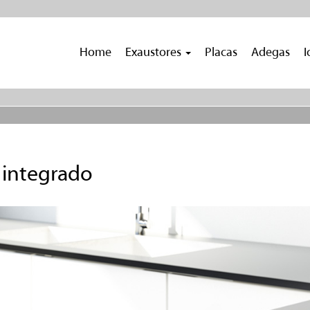
Home
Exaustores
Placas
Adegas
I
r integrado