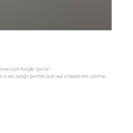
utores com função "ponte"
to o seu design permite que seja instalado em cozinhas