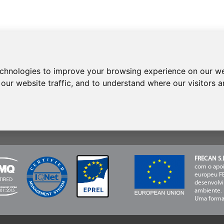
CONTATO
echnologies to improve your browsing experience on our we
técnica
Teléfono:
+34 937 153 993
our website traffic, and to understand where our visitors 
- CONTATO
requentes
FRECAN S.L
com o apoi
europeu FE
desenvolvi
ambiente.
Uma forma 