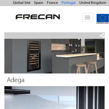
Global Site
Spain
France
Portugal
United Kingdom
Toggle
navigation
Adega