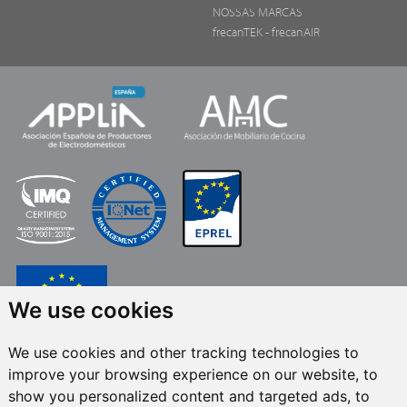
NOSSAS MARCAS
frecanTEK
- frecanAIR
We use cookies
We use cookies and other tracking technologies to
FRECAN S.L.U.
,No âmbito do Programa ICEX Next, contou com o apoio do
improve your browsing experience on our website, to
ICEX e co-financiamento do fundo europeu FEDER. O objetivo deste apoio é
contribuir para o desenvolvimento internacional da empresa e seu meio
show you personalized content and targeted ads, to
ambiente. Fundo Europeu de Desenvolvimento Regional · Uma forma de