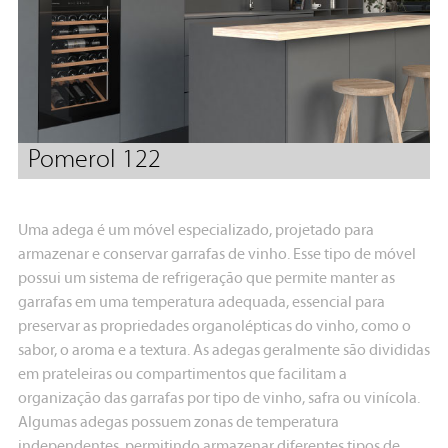
Pomerol 122
Uma adega é um móvel especializado, projetado para
armazenar e conservar garrafas de vinho. Esse tipo de móvel
possui um sistema de refrigeração que permite manter as
garrafas em uma temperatura adequada, essencial para
preservar as propriedades organolépticas do vinho, como o
sabor, o aroma e a textura. As adegas geralmente são divididas
em prateleiras ou compartimentos que facilitam a
organização das garrafas por tipo de vinho, safra ou vinícola.
Algumas adegas possuem zonas de temperatura
independentes, permitindo armazenar diferentes tipos de