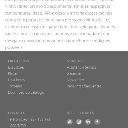
vinho (tinto, branco ou espumante) em suas respectivas
temperaturas ideais. Além disso, a maioria desses móveis
conta com portas de vidro para proteger o vinho da luz,
exibindo a coleção de garrafas de forma elegante. As adegas
são essenciais para os aficionados e colecionadores que
desejam conservar seus vinhos nas melhores condições
possíveis.
PRODUCTOS
SERVICIOS
Exaustores
Assistência técnica
Placas
Garantias
Lava-loiças
Newsletter
Torneiras
Perguntas frequentes
Download do catálogo
CONTATO
REDES SOCIALES
Teléfono:
+34 937 153 993
- CONTATO